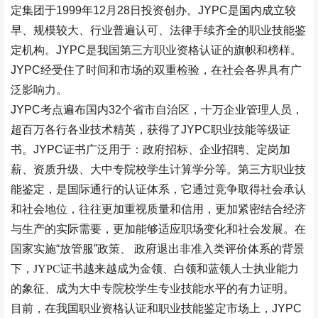
定集团于1999年12月28日投资创办。JYPC是国内成立较
早、规模较大、行业普遍认可、法律手续齐全的职业技能鉴
定机构。JYPC是我国第三方职业资格认证的旗帜和榜样。
JYPC经受住了时间和市场的双重检验，在社会各界具有广
泛影响力。
JYPC考点遍布国内32个省市自治区，十万企业管理人员，
超百万各行各业技术精英，获得了JYPC职业技能等级证
书。JYPC证书广泛用于：政府招标、企业招聘、定岗加
薪、资质升级、大中专院校学生计算学分等。第三方职业技
能鉴定，是国际通行的认证体系，它通过竞争取得社会承认
和社会地位，往往更加重视质量和信用，更加紧密结合经济
与生产的实际需要，更加能够适应职场变化和社会发展。在
国家实施
“
放管服
”
政策、
政府退出非准入类评价体系的背景
下，
JYPC证书越来越成为金领、白领和蓝领人士执业能力
的象征、成为大中专院校学生专业技能水平的有力证明。
目前，在
我国
职业资格认证和职业技能鉴定市场上，
JYPC