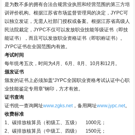
是
为数不多的拥有合法合规营业执照和经营范围的第三方培
训评价机构。根据江苏省市场监督管理局的决定，
JYPC可
以独立发证，无需人社部门授权或备案。
根据江苏省高级人
民法院裁定，
JYPC不仅可以发放职业技能等级证书（即技
能证书），而且可以发放职业资格证书（即职称证书）。
JYPC证书在全国范围内有效。
考试时间
每年统考五次，时间为
4月、6月、8月、10月和12月。
颁发证书
颁发的证书上必须加盖
“
JYPC全国职业资格考试认证中心职
业技能鉴定专用章
”
钢印，方才有效。
证书查询
证书统一查询网址
www.zgks.net
，
备用网址
www.jypc.net
。
收费标准
1、
碳排放核算员（
初级工、五级）
1000元；
2、
碳排放核算员（
中级工、四级）
1500元；